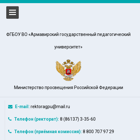
ФГБОУ ВО «Армавирский государственный педагогический
т
университет»
у
Министерство просвещения Российской Федерации
ам
E-mail:
rektoragpu@mail.ru
Телефон (ректорат):
8 (86137) 3-35-60
дная деятельность
Телефон (приёмная комиссия):
8 800 707 97 29
сть