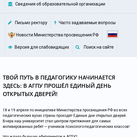
Сведения об образовательной организации
льное
ие
Письмо ректору
Часто задаваемые вопросы
Новости Министерства просвещения РФ
 АГПУ
Версия для слабовидящих
Поиск на сайте
резерв
ТВОЙ ПУТЬ В ПЕДАГОГИКУ НАЧИНАЕТСЯ
ЗДЕСЬ: В АГПУ ПРОШЁЛ ЕДИНЫЙ ДЕНЬ
ОТКРЫТЫХ ДВЕРЕЙ!
18 и 19 апреля по инициативе Министерства просвещения РФ во всех
педагогических вузах страны проходят Единые дни открытых дверей.
Вчера наш университет стал центром притяжения для самых
мотивированных ребят — учеников психолого-педагогических классов!
Что ждало будущих абитуриентов в АГПУ?